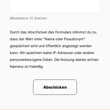
00:01:05: Und ich übernehme mehr oder
weniger die Moderation also alles ein bisschen
neu für uns.
Mindestens 10 Zeichen
00:01:10: Jedenfalls sage ich Hallo willkommen
Andreas und du kannst doch mal bitte unseren
Durch das Abschicken des Formulars stimmst du zu,
Hörerinnen und Hörern beschreiben, in welche
dass der Wert unter "Name oder Pseudonym"
Rolle Du heute hier bist und was Du uns heute
gespeichert wird und öffentlich angezeigt werden
mitgeben möchtest?
kann. Wir speichern keine IP-Adressen oder andere
personenbezogene Daten. Die Nutzung deines echten
00:01:20: Hallo Sandra!
Namens ist freiwillig.
00:01:21: Ja ganz ungewohnt heute.
00:01:23: Ich mein Name Andreas.
Abschicken
00:01:24: ihr kennt mich alle als Kommoderator
vom Podcast.
00:01:28: Heute bin ich mal hier als wie sagt